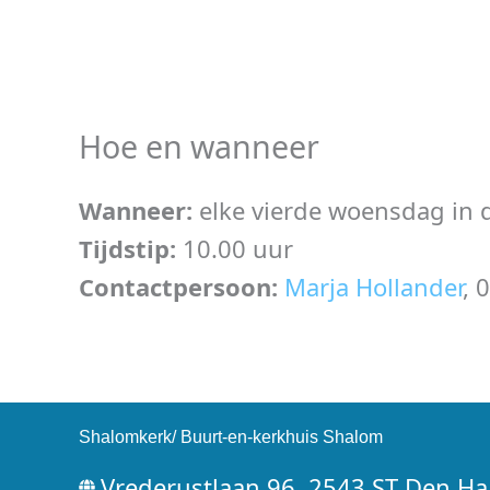
Hoe en wanneer
Wanneer:
elke vierde woensdag in
Tijdstip:
10.00 uur
Contactpersoon:
Marja Hollander
, 
Shalomkerk/ Buurt-en-kerkhuis Shalom
Vrederustlaan 96, 2543 ST Den H