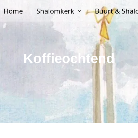
Home
Shalomkerk
Buurt & Sha
Koffieochtend