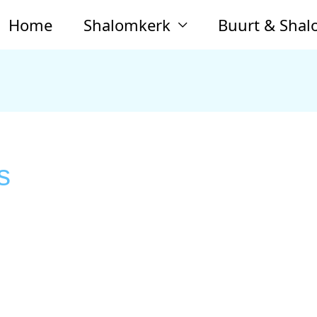
Home
Shalomkerk
Buurt & Sha
s