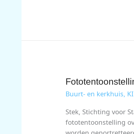
Groene
Matties
en
Kies!
Voedselbankwinkel
Fototentoonstellin
Buurt- en kerkhuis
,
KI
Stek, Stichting voor S
fototentoonstelling ov
worden geportretteerd