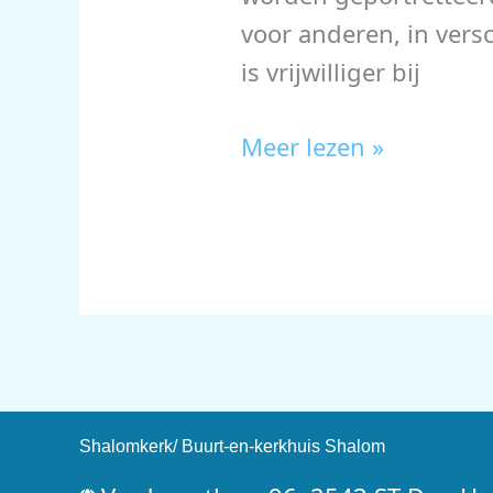
voor anderen, in vers
is vrijwilliger bij
Fototentoonstelling
Meer lezen »
‘Vrijwilligers
in
beeld’
Shalomkerk/ Buurt-en-kerkhuis Shalom