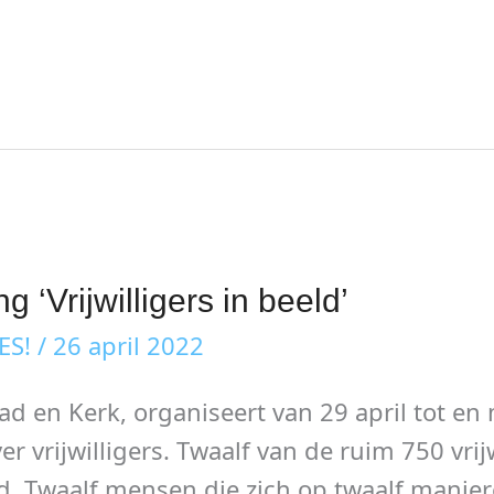
g ‘Vrijwilligers in beeld’
ES!
/
26 april 2022
tad en Kerk, organiseert van 29 april tot e
er vrijwilligers. Twaalf van de ruim 750 vrij
. Twaalf mensen die zich op twaalf maniere