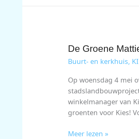
De Groene Matti
Buurt- en kerkhuis
,
KI
Op woensdag 4 mei ov
stadslandbouwproject
winkelmanager van Ki
groenten voor Kies! 
De
Meer lezen »