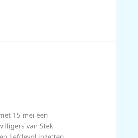
n met 15 mei een
willigers van Stek
n liefdevol inzetten