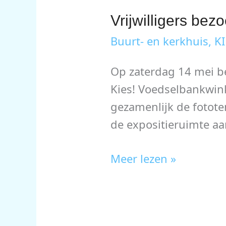
Vrijwilligers bez
Buurt- en kerkhuis
,
KI
Op zaterdag 14 mei be
Kies! Voedselbankwink
gezamenlijk de fototent
de expositieruimte aa
Vrijwilligers
Meer lezen »
bezoeken
fototentoonstelling