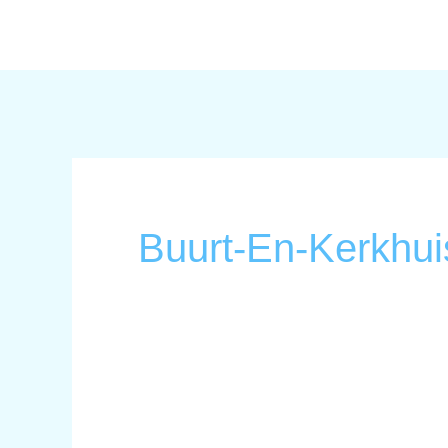
Ga
naar
de
inhoud
Buurt-En-Kerkhui