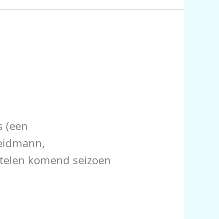
s (een
Weidmann,
 telen komend seizoen