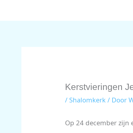
Ga
naar
de
inhoud
Kerstvieringen J
/
Shalomkerk
/ Door
W
Op 24 december zijn e