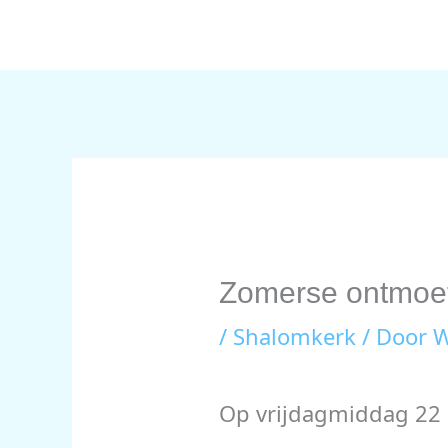
Ga
naar
de
inhoud
Zomerse ontmoe
/
Shalomkerk
/ Door
W
Op vrijdagmiddag 22 