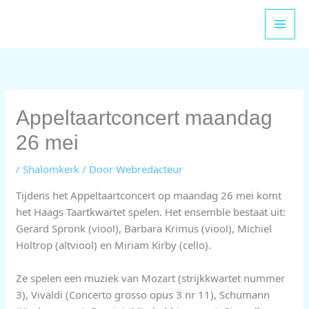
Ga
naar
de
inhoud
Appeltaartconcert maandag
26 mei
/
Shalomkerk
/ Door
Webredacteur
Tijdens het Appeltaartconcert op maandag 26 mei komt
het Haags Taartkwartet spelen. Het ensemble bestaat uit:
Gerard Spronk (viool), Barbara Krimus (viool), Michiel
Holtrop (altviool) en Miriam Kirby (cello).
Ze spelen een muziek van Mozart (strijkkwartet nummer
3), Vivaldi (Concerto grosso opus 3 nr 11), Schumann