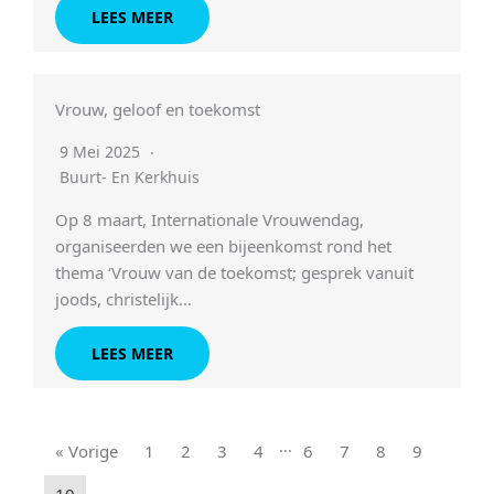
LEES MEER
Vrouw, geloof en toekomst
9 Mei 2025
Buurt- En Kerkhuis
Op 8 maart, Internationale Vrouwendag,
organiseerden we een bijeenkomst rond het
thema ‘Vrouw van de toekomst; gesprek vanuit
joods, christelijk…
LEES MEER
…
« Vorige
1
2
3
4
6
7
8
9