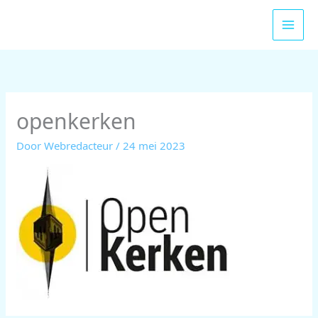
Ga
naar
de
inhoud
openkerken
Door
Webredacteur
/
24 mei 2023