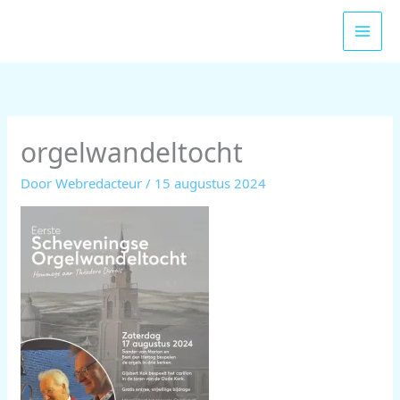
Ga
naar
de
inhoud
orgelwandeltocht
Door
Webredacteur
/
15 augustus 2024